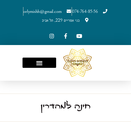
orlymishh@gmail.com
074-764-85-56
בני אפריים 229, תל אביב
חינה למהדרין