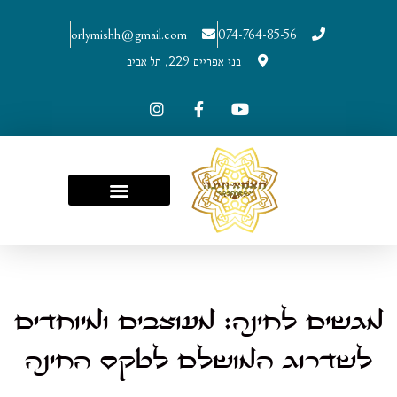
orlymishh@gmail.com
074-764-85-56
בני אפריים 229, תל אביב
מגשים לחינה: מעוצבים ומיוחדים
לשדרוג המושלם לטקס החינה