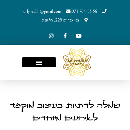
orlymishh@gmail.com
074-764-85-56
בני אפריים 229, תל אביב
שמלה לדתיות בעיצוב מוקפד
לאירועים מיוחדים